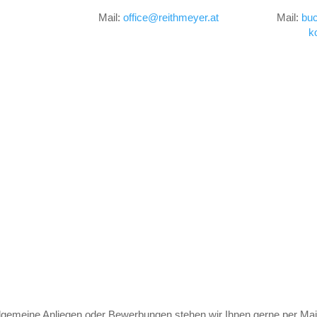
Mail:
office@reithmeyer.at
Mail:
buc
k
llgemeine Anliegen oder Bewerbungen stehen wir Ihnen gerne per Mail