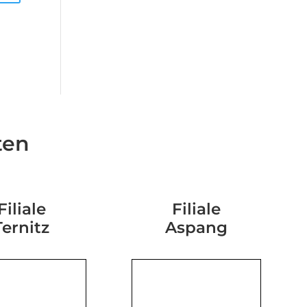
ten
Filiale
Filiale
Ternitz
Aspang