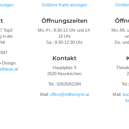
nzeigen
Größere Karte anzeigen
Größer
t
Öffnungszeiten
Öffn
47 Top3
Mo.-Fr.: 8:30-13 Uhr und 14-
Mo.-Mi. u
 in der
18 Uhr
un
elt
Sa.: 8:30-12:30 Uhr
Do. und
7847
Kontakt
-Design:
Hauptplatz 5
Theodo
lbauer.at
2620 Neunkirchen
2
Tel.: 02635/62284
Tel
Mail:
office@reithmeyer.at
Mail:
buc
k