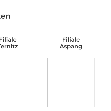
ten
Filiale
Filiale
Ternitz
Aspang