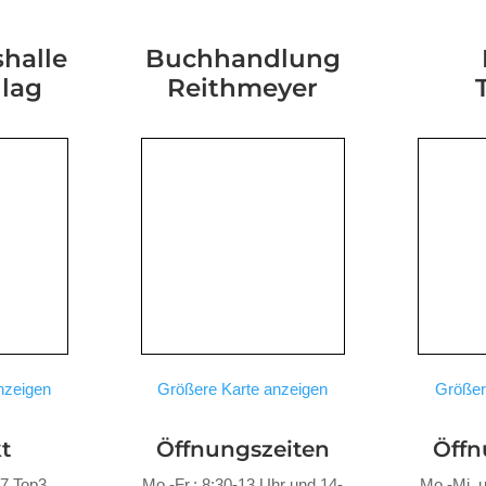
halle
Buchhandlung
hlag
Reithmeyer
nzeigen
Größere Karte anzeigen
Größer
t
Öffnungszeiten
Öffn
47 Top3
Mo.-Fr.: 8:30-13 Uhr und 14-
Mo.-Mi. u