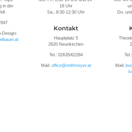
 in der
18 Uhr
un
elt
Sa.: 8:30-12:30 Uhr
Do. und
7847
Kontakt
-Design:
Hauptplatz 5
Theodo
lbauer.at
2620 Neunkirchen
2
Tel.: 02635/62284
Tel
Mail:
office@reithmeyer.at
Mail:
buc
k