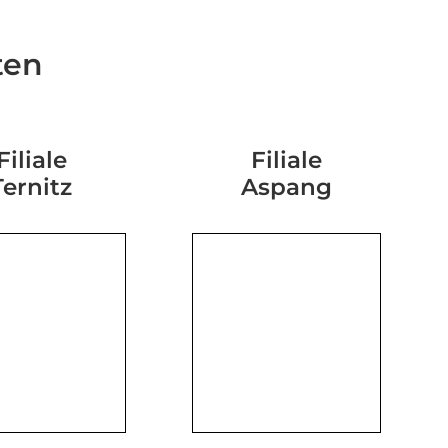
ten
Filiale
Filiale
Ternitz
Aspang