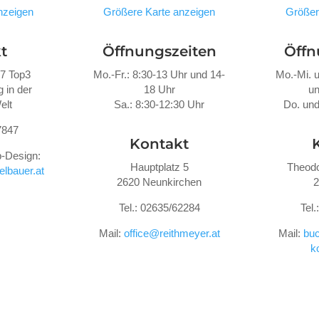
nzeigen
Größere Karte anzeigen
Größer
t
Öffnungszeiten
Öffn
47 Top3
Mo.-Fr.: 8:30-13 Uhr und 14-
Mo.-Mi. u
 in der
18 Uhr
un
elt
Sa.: 8:30-12:30 Uhr
Do. und
7847
Kontakt
-Design:
Hauptplatz 5
Theodo
lbauer.at
2620 Neunkirchen
2
Tel.: 02635/62284
Tel
Mail:
office@reithmeyer.at
Mail:
buc
k