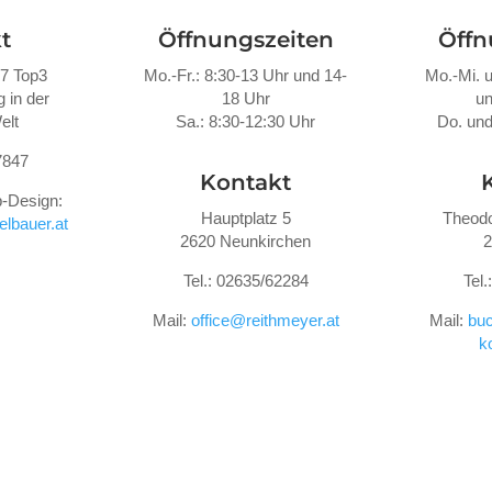
t
Öffnungszeiten
Öffn
47 Top3
Mo.-Fr.: 8:30-13 Uhr und 14-
Mo.-Mi. u
 in der
18 Uhr
un
elt
Sa.: 8:30-12:30 Uhr
Do. und
7847
Kontakt
-Design:
Hauptplatz 5
Theodo
lbauer.at
2620 Neunkirchen
2
Tel.: 02635/62284
Tel
Mail:
office@reithmeyer.at
Mail:
buc
k