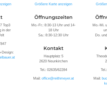
nzeigen
Größere Karte anzeigen
Größer
t
Öffnungszeiten
Öffn
47 Top3
Mo.-Fr.: 8:30-13 Uhr und 14-
Mo.-Mi. u
 in der
18 Uhr
un
elt
Sa.: 8:30-12:30 Uhr
Do. und
7847
Kontakt
-Design:
Hauptplatz 5
Theodo
lbauer.at
2620 Neunkirchen
2
Tel.: 02635/62284
Tel
Mail:
office@reithmeyer.at
Mail:
buc
k