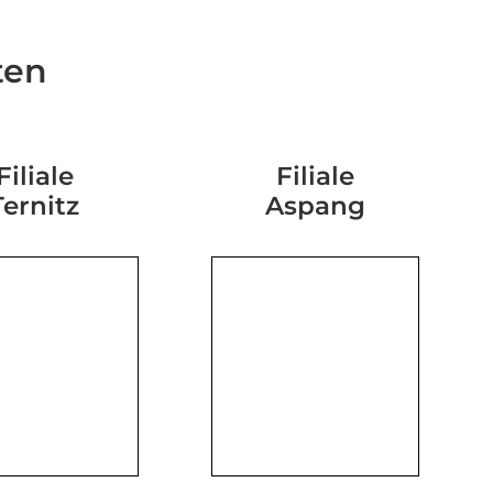
ten
Filiale
Filiale
Ternitz
Aspang