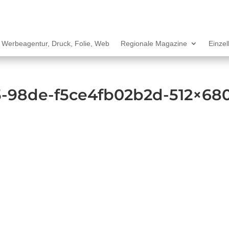
Werbeagentur, Druck, Folie, Web
Regionale Magazine
Einze
95-98de-f5ce4fb02b2d-512×68