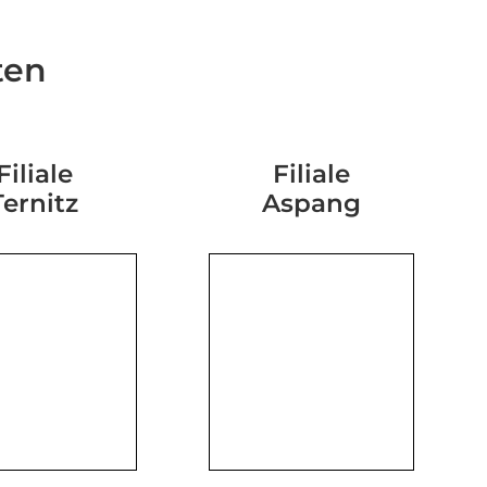
ten
Filiale
Filiale
Ternitz
Aspang