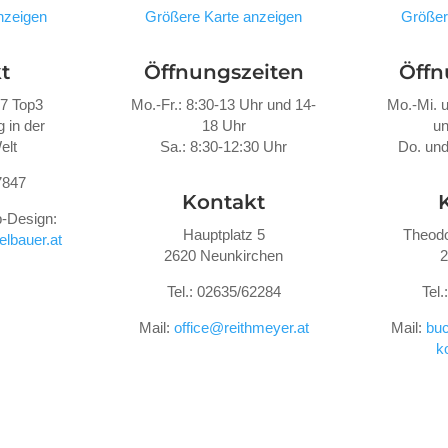
nzeigen
Größere Karte anzeigen
Größer
t
Öffnungszeiten
Öffn
47 Top3
Mo.-Fr.: 8:30-13 Uhr und 14-
Mo.-Mi. u
 in der
18 Uhr
un
elt
Sa.: 8:30-12:30 Uhr
Do. und
7847
Kontakt
-Design:
Hauptplatz 5
Theodo
lbauer.at
2620 Neunkirchen
2
Tel.: 02635/62284
Tel
Mail:
office@reithmeyer.at
Mail:
buc
k