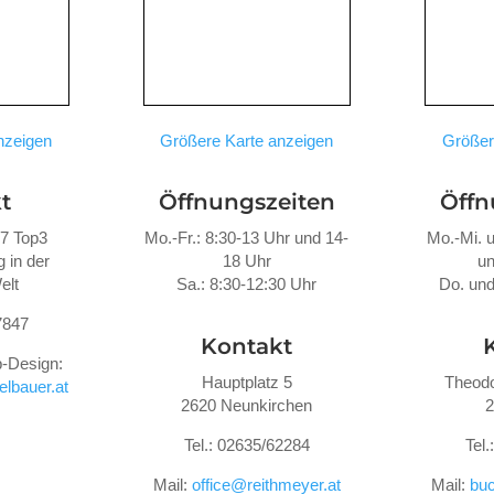
nzeigen
Größere Karte anzeigen
Größer
t
Öffnungszeiten
Öffn
47 Top3
Mo.-Fr.: 8:30-13 Uhr und 14-
Mo.-Mi. u
 in der
18 Uhr
un
elt
Sa.: 8:30-12:30 Uhr
Do. und
7847
Kontakt
-Design:
Hauptplatz 5
Theodo
lbauer.at
2620 Neunkirchen
2
Tel.: 02635/62284
Tel
Mail:
office@reithmeyer.at
Mail:
buc