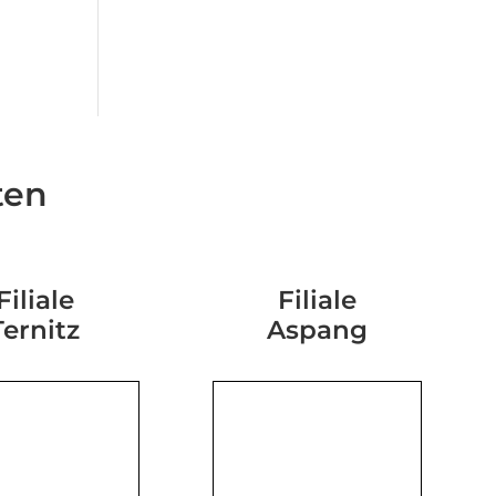
ten
Filiale
Filiale
Ternitz
Aspang