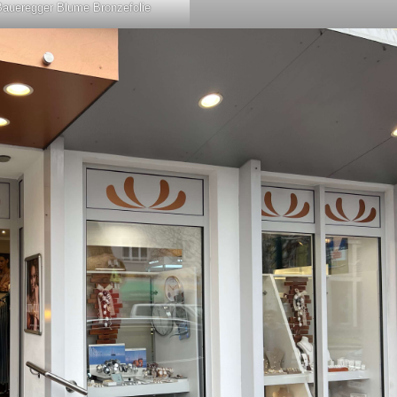
Baueregger Blume Bronzefolie