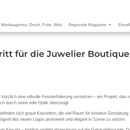
Werbeagentur, Druck, Folie, Web
Regionale Magazine
Einze
itt für die Juwelier Boutique
kürzlich eine stilvolle Fensterfolierung umsetzen – ein Projekt, das n
ch durch seine edle Optik überzeugt.
inden sich graue Kassetten, die viel Raum für kreative Gestaltung
Signet des neuen Logos prominent und elegant in Szene zu setzen.
m Einsatz – farblich perfekt abgestimmt auf die Gebäudefassade. D