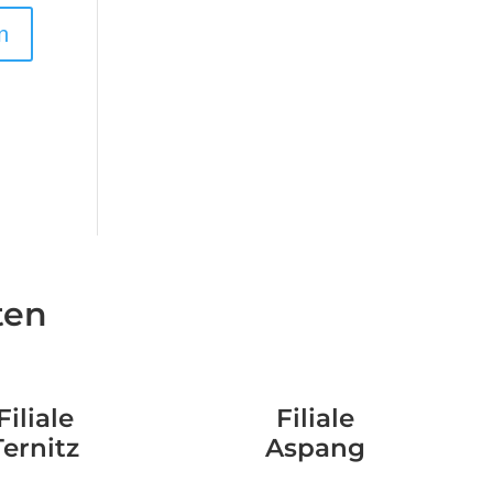
ten
Filiale
Filiale
Ternitz
Aspang