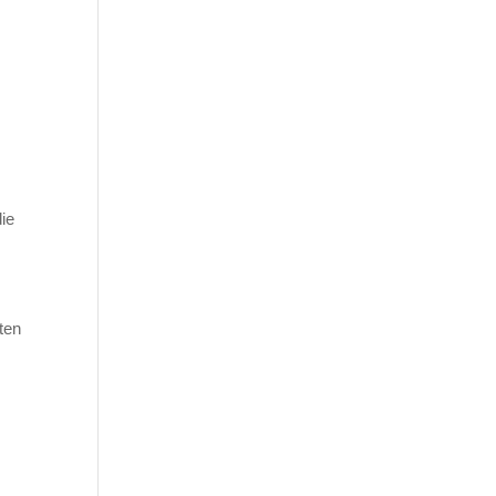
die
ten
n