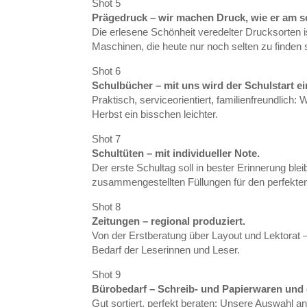
Shot 5
Prägedruck – wir machen Druck, wie er am sc
Die erlesene Schönheit veredelter Drucksorten i
Maschinen, die heute nur noch selten zu finden 
Shot 6
Schulbücher – mit uns wird der Schulstart ei
Praktisch, serviceorientiert, familienfreundlic
Herbst ein bisschen leichter.
Shot 7
Schultüten – mit individueller Note.
Der erste Schultag soll in bester Erinnerung bleib
zusammengestellten Füllungen für den perfekten
Shot 8
Zeitungen – regional produziert.
Von der Erstberatung über Layout und Lektorat 
Bedarf der Leserinnen und Leser.
Shot 9
Bürobedarf – Schreib- und Papierwaren und 
Gut sortiert, perfekt beraten: Unsere Auswahl a