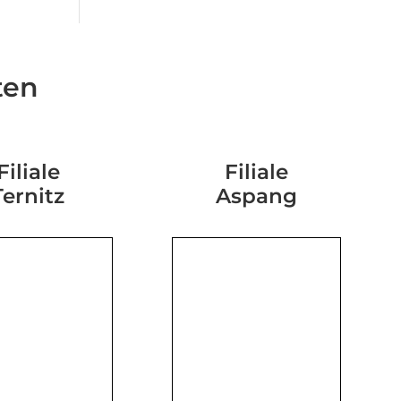
ten
Filiale
Filiale
Ternitz
Aspang