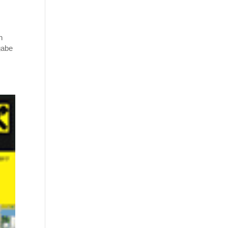
n
gabe