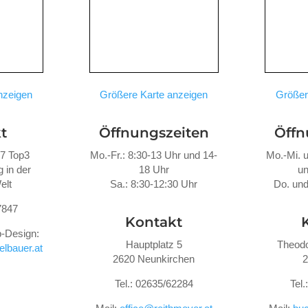
nzeigen
Größere Karte anzeigen
Größer
t
Öffnungszeiten
Öffn
47 Top3
Mo.-Fr.: 8:30-13 Uhr und 14-
Mo.-Mi. u
 in der
18 Uhr
un
elt
Sa.: 8:30-12:30 Uhr
Do. und
7847
Kontakt
-Design:
Hauptplatz 5
Theodo
lbauer.at
2620 Neunkirchen
2
Tel.: 02635/62284
Tel