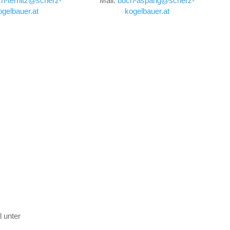
h-ternitz@scherz-
Mail:
buch-aspang@scherz-
ogelbauer.at
kogelbauer.at
 unter