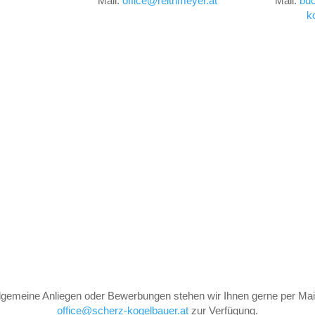
Mail:
office@reithmeyer.at
Mail:
buc
k
llgemeine Anliegen oder Bewerbungen stehen wir Ihnen gerne per Mail
office@scherz-kogelbauer.at
zur Verfügung.